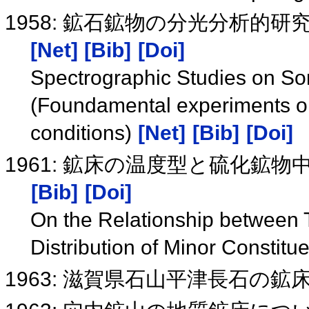
1958: 鉱石鉱物の分光分析的
[Net]
[Bib]
[Doi]
Spectrographic Studies on So
(Foundamental experiments on 
conditions)
[Net]
[Bib]
[Doi]
1961: 鉱床の温度型と硫化鉱
[Bib]
[Doi]
On the Relationship between 
Distribution of Minor Constitu
1963: 滋賀県石山平津長石の