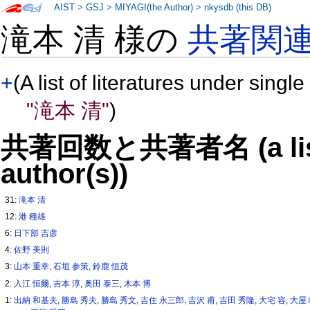
AIST
>
GSJ
>
MIYAGI(the Author)
>
nkysdb (this DB)
滝本 清 様の
共著関
+
(A list of literatures under single
"滝本 清"
)
共著回数と共著者名 (a list o
author(s))
31:
滝本 清
12:
港 種雄
6:
日下部 吉彦
4:
佐野 美則
3:
山本 重幸
,
石垣 参策
,
鈴鹿 恒茂
2:
入江 恒爾
,
吉本 淳
,
奥田 泰三
,
木本 博
1:
出納 和基夫
,
勝島 秀夫
,
勝島 秀文
,
吉住 永三郎
,
吉沢 甫
,
吉田 秀隆
,
大宅 容
,
大屋