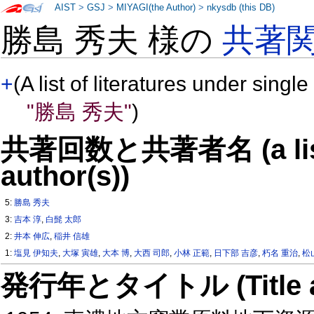
AIST
>
GSJ
>
MIYAGI(the Author)
>
nkysdb (this DB)
勝島 秀夫 様の
共著
+
(A list of literatures under single
"勝島 秀夫"
)
共著回数と共著者名 (a list o
author(s))
5:
勝島 秀夫
3:
吉本 淳
,
白髭 太郎
2:
井本 伸広
,
稲井 信雄
1:
塩見 伊知夫
,
大塚 寅雄
,
大本 博
,
大西 司郎
,
小林 正範
,
日下部 吉彦
,
朽名 重治
,
松
発行年とタイトル (Title and 