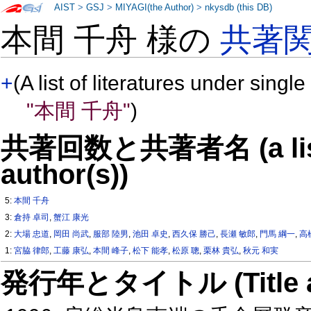
AIST
>
GSJ
>
MIYAGI(the Author)
>
nkysdb (this DB)
本間 千舟 様の
共著
+
(A list of literatures under single
"本間 千舟"
)
共著回数と共著者名 (a list o
author(s))
5:
本間 千舟
3:
倉持 卓司
,
蟹江 康光
2:
大場 忠道
,
岡田 尚武
,
服部 陸男
,
池田 卓史
,
西久保 勝己
,
長瀬 敏郎
,
門馬 綱一
,
高
1:
宮脇 律郎
,
工藤 康弘
,
本間 峰子
,
松下 能孝
,
松原 聰
,
栗林 貴弘
,
秋元 和実
発行年とタイトル (Title and 