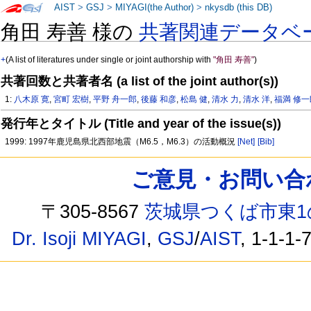
AIST
>
GSJ
>
MIYAGI(the Author)
>
nkysdb (this DB)
角田 寿善 様の
共著関連データベ
+
(A list of literatures under single or joint authorship with
"角田 寿善"
)
共著回数と共著者名 (a list of the joint author(s))
1:
八木原 寛
,
宮町 宏樹
,
平野 舟一郎
,
後藤 和彦
,
松島 健
,
清水 力
,
清水 洋
,
福満 修一
発行年とタイトル (Title and year of the issue(s))
1999: 1997年鹿児島県北西部地震（M6.5，M6.3）の活動概況
[Net]
[Bib]
ご意見・お問い合わせ /
〒305-8567
茨城県つくば市東1
Dr. Isoji MIYAGI
,
GSJ
/
AIST
, 1-1-1-