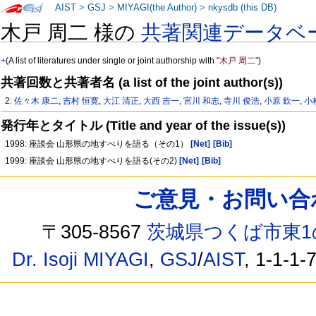
AIST
>
GSJ
>
MIYAGI(the Author)
>
nkysdb (this DB)
木戸 周二 様の
共著関連データベ
+
(A list of literatures under single or joint authorship with
"木戸 周二"
)
共著回数と共著者名 (a list of the joint author(s))
2:
佐々木 康二
,
吉村 恒寛
,
大江 清正
,
大西 吉一
,
宮川 和志
,
寺川 俊浩
,
小原 欽一
,
小
発行年とタイトル (Title and year of the issue(s))
1998: 座談会 山形県の地すべりを語る（その1）
[Net]
[Bib]
1999: 座談会 山形県の地すべりを語る(その2)
[Net]
[Bib]
ご意見・お問い合わせ /
〒305-8567
茨城県つくば市東1
Dr. Isoji MIYAGI
,
GSJ
/
AIST
, 1-1-1-