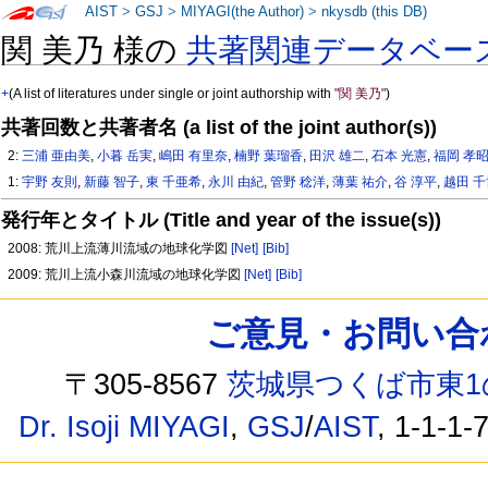
AIST
>
GSJ
>
MIYAGI(the Author)
>
nkysdb (this DB)
関 美乃 様の
共著関連データベー
+
(A list of literatures under single or joint authorship with
"関 美乃"
)
共著回数と共著者名 (a list of the joint author(s))
2:
三浦 亜由美
,
小暮 岳実
,
嶋田 有里奈
,
楠野 葉瑠香
,
田沢 雄二
,
石本 光憲
,
福岡 孝
1:
宇野 友則
,
新藤 智子
,
東 千亜希
,
永川 由紀
,
管野 稔洋
,
薄葉 祐介
,
谷 淳平
,
越田 
発行年とタイトル (Title and year of the issue(s))
2008: 荒川上流薄川流域の地球化学図
[Net]
[Bib]
2009: 荒川上流小森川流域の地球化学図
[Net]
[Bib]
ご意見・お問い合わせ /
〒305-8567
茨城県つくば市東1
Dr. Isoji MIYAGI
,
GSJ
/
AIST
, 1-1-1-