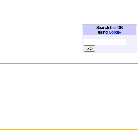
Search this DB
using
Google