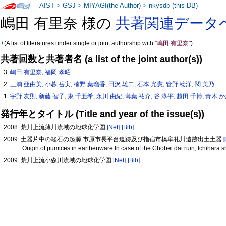
AIST
>
GSJ
>
MIYAGI(the Author)
>
nkysdb (this DB)
嶋田 有里奈 様の
共著関連データ
+
(A list of literatures under single or joint authorship with
"嶋田 有里奈"
)
共著回数と共著者名 (a list of the joint author(s))
3:
嶋田 有里奈
,
福岡 孝昭
2:
三浦 亜由美
,
小暮 岳実
,
楠野 葉瑠香
,
田沢 雄二
,
石本 光憲
,
管野 稔洋
,
関 美乃
1:
宇野 友則
,
新藤 智子
,
東 千亜希
,
永川 由紀
,
薄葉 祐介
,
谷 淳平
,
越田 千博
,
青木 
発行年とタイトル (Title and year of the issue(s))
2008: 荒川上流薄川流域の地球化学図
[Net]
[Bib]
2009: 土器片中の軽石の起源 市原市長平台遺跡及び指宿市橋牟礼川遺跡出土土器
Origin of pumices in earthenware In case of the Chobei dai ruin, Ichihara
2009: 荒川上流小森川流域の地球化学図
[Net]
[Bib]