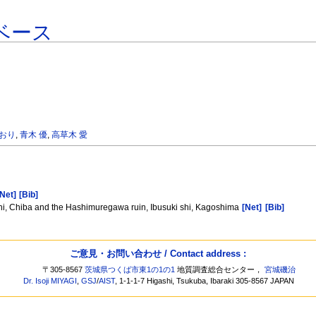
ベース
かおり
,
青木 優
,
高草木 愛
[Net]
[Bib]
 shi, Chiba and the Hashimuregawa ruin, Ibusuki shi, Kagoshima
[Net]
[Bib]
ご意見・お問い合わせ / Contact address :
〒305-8567
茨城県つくば市東1の1の1
地質調査総合センター，
宮城磯治
Dr. Isoji MIYAGI
,
GSJ
/
AIST
, 1-1-1-7 Higashi, Tsukuba, Ibaraki 305-8567 JAPAN