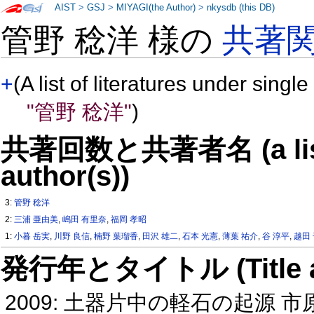
AIST
>
GSJ
>
MIYAGI(the Author)
>
nkysdb (this DB)
管野 稔洋 様の
共著
+
(A list of literatures under single
"管野 稔洋"
)
共著回数と共著者名 (a list o
author(s))
3:
管野 稔洋
2:
三浦 亜由美
,
嶋田 有里奈
,
福岡 孝昭
1:
小暮 岳実
,
川野 良信
,
楠野 葉瑠香
,
田沢 雄二
,
石本 光憲
,
薄葉 祐介
,
谷 淳平
,
越田
発行年とタイトル (Title and 
2009: 土器片中の軽石の起源