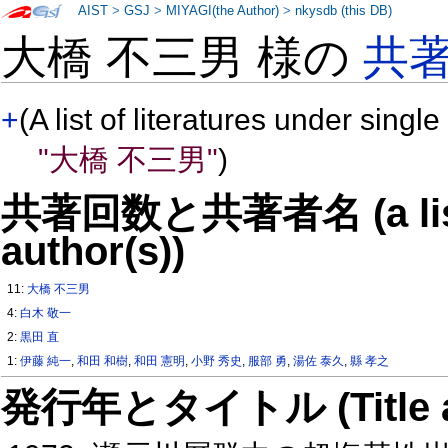
AIST
>
GSJ
>
MIYAGI(the Author)
>
nkysdb (this DB)
大橋 不三男 様の
共
+
(A list of literatures under single
"大橋 不三男"
)
共著回数と共著者名 (a list o
author(s))
11:
大橋 不三男
4:
白木 敬一
2:
黒田 直
1:
伊藤 純一
,
和田 和樹
,
和田 憲明
,
小野 秀史
,
服部 勇
,
湯佐 泰久
,
縣 孝之
発行年とタイトル (Title and 