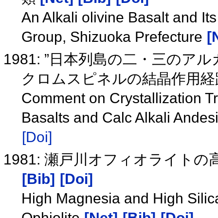
An Alkali olivine Basalt and I
Group, Shizuoka Prefecture
[
1981: ”日本列島の二・三の
クロムスピネルの結晶作用経
Comment on Crystallization Tr
Basalts and Calc Alkali Andes
[Doi]
1981: 瀬戸川オフィオライ
[Bib]
[Doi]
High Magnesia and High Silic
Ophiolite
[Net]
[Bib]
[Doi]