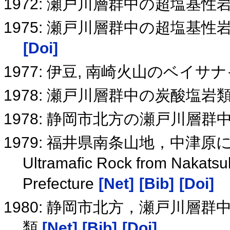
1972: 瀬戸川層群中の超塩基
1975: 瀬戸川層群中の超塩基
[Doi]
1977: 伊豆, 南崎火山のベイ
1978: 瀬戸川層群中の炭酸塩
1978: 静岡市北方の瀬戸川層
1979: 福井県南条山地，中津
Ultramafic Rock from Nakatsu
Prefecture
[Net]
[Bib]
[Doi]
1980: 静岡市北方，瀬戸川層
類
[Net]
[Bib]
[Doi]