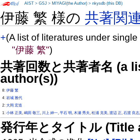
AIST
>
GSJ
>
MIYAGI(the Author)
>
nkysdb (this DB)
伊藤 繁 様の
共著関
+
(A list of literatures under single
"伊藤 繁"
)
共著回数と共著者名 (a list o
author(s))
8:
伊藤 繁
4:
岩城 雅代
2:
大岡 宏造
1:
小林 正美
,
嶋田 敬三
,
川上 紳一
,
平石 明
,
木瀬 秀夫
,
松浦 克美
,
渡辺 正
,
石渡 良志
発行年とタイトル (Title and 