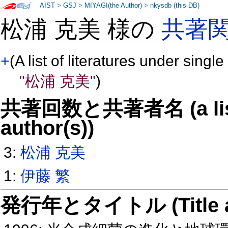
AIST
>
GSJ
>
MIYAGI(the Author)
>
nkysdb (this DB)
松浦 克美 様の
共著
+
(A list of literatures under single
"松浦 克美"
)
共著回数と共著者名 (a list o
author(s))
3:
松浦 克美
1:
伊藤 繁
発行年とタイトル (Title and 