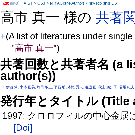
AIST
>
GSJ
>
MIYAGI(the Author)
>
nkysdb (this DB)
高市 真一 様の
共著
+
(A list of literatures under single
"高市 真一"
)
共著回数と共著者名 (a list o
author(s))
1:
伊藤 繁
,
小林 正美
,
嶋田 敬三
,
平石 明
,
木瀬 秀夫
,
渡辺 正
,
秋山 満知子
,
若尾 紀夫
発行年とタイトル (Title and 
1997: クロロフィルの中心金
[Doi]