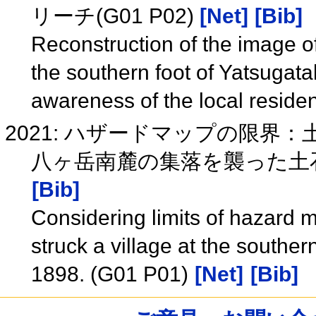
リーチ(G01 P02)
[Net]
[Bib]
Reconstruction of the image of
the southern foot of Yatsugatak
awareness of the local resid
2021: ハザードマップの限界
八ヶ岳南麓の集落を襲った土石流
[Bib]
Considering limits of hazard m
struck a village at the southe
1898. (G01 P01)
[Net]
[Bib]