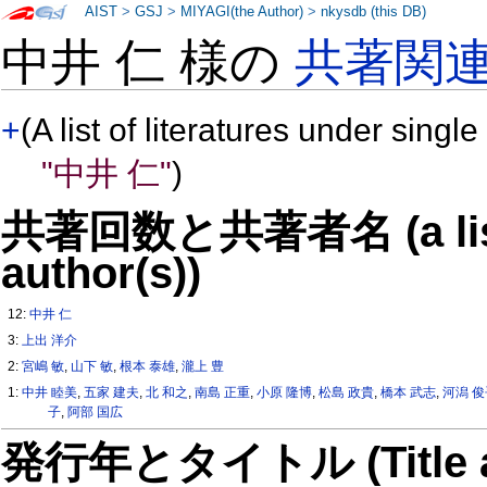
AIST
>
GSJ
>
MIYAGI(the Author)
>
nkysdb (this DB)
中井 仁 様の
共著関
+
(A list of literatures under single
"中井 仁"
)
共著回数と共著者名 (a list o
author(s))
12:
中井 仁
3:
上出 洋介
2:
宮嶋 敏
,
山下 敏
,
根本 泰雄
,
瀧上 豊
1:
中井 睦美
,
五家 建夫
,
北 和之
,
南島 正重
,
小原 隆博
,
松島 政貴
,
橋本 武志
,
河潟 
子
,
阿部 国広
発行年とタイトル (Title and 