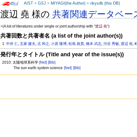
AIST
>
GSJ
>
MIYAGI(the Author)
>
nkysdb (this DB)
渡辺 堯 様の
共著関連データベー
+
(A list of literatures under single or joint authorship with
"渡辺 堯"
)
共著回数と共著者名 (a list of the joint author(s))
1:
中井 仁
,
五家 建夫
,
北 和之
,
小原 隆博
,
松島 政貴
,
橋本 武志
,
渋谷 秀敏
,
渡辺 堯
,
発行年とタイトル (Title and year of the issue(s))
2010: 太陽地球系科学
[Net]
[Bib]
The sun earth system science
[Net]
[Bib]