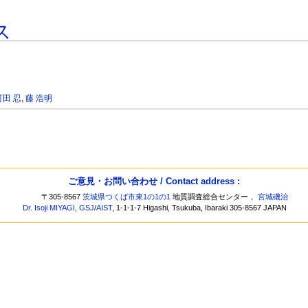
ス
町田 忍
,
藤 浩明
ご意見・お問い合わせ / Contact address :
〒305-8567
茨城県つくば市東1の1の1
地質調査総合センター，
宮城磯治
Dr. Isoji MIYAGI
,
GSJ
/
AIST
, 1-1-1-7 Higashi, Tsukuba, Ibaraki 305-8567 JAPAN