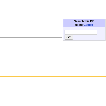
Search this DB
using
Google