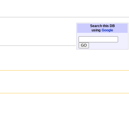
Search this DB
using
Google