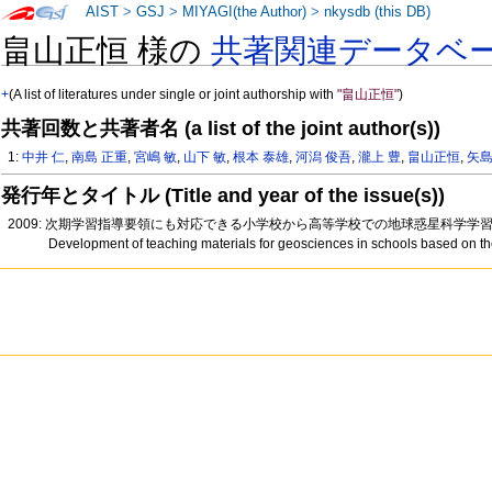
AIST
>
GSJ
>
MIYAGI(the Author)
>
nkysdb (this DB)
畠山正恒 様の
共著関連データベ
+
(A list of literatures under single or joint authorship with
"畠山正恒"
)
共著回数と共著者名 (a list of the joint author(s))
1:
中井 仁
,
南島 正重
,
宮嶋 敏
,
山下 敏
,
根本 泰雄
,
河潟 俊吾
,
瀧上 豊
,
畠山正恒
,
矢島
発行年とタイトル (Title and year of the issue(s))
2009: 次期学習指導要領にも対応できる小学校から高等学校での地球惑星科学学習のた
Development of teaching materials for geosciences in schools based on 