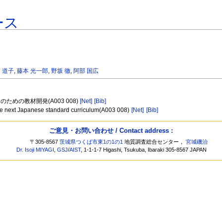
ース
 道子
,
藤本 光一郎
,
野坂 徹
,
阿部 国広
めの教材開発(A003 008)
[Net]
[Bib]
the next Japanese standard curriculum(A003 008)
[Net]
[Bib]
ご意見・お問い合わせ / Contact address :
〒305-8567
茨城県つくば市東1の1の1
地質調査総合センター，
宮城磯治
Dr. Isoji MIYAGI
,
GSJ
/
AIST
, 1-1-1-7 Higashi, Tsukuba, Ibaraki 305-8567 JAPAN