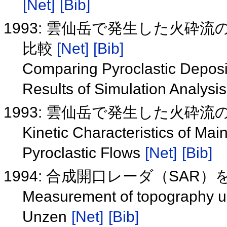
[Net]
[Bib]
1993: 雲仙岳で発生した火
比較
[Net]
[Bib]
Comparing Pyroclastic Deposi
Results of Simulation Analysi
1993: 雲仙岳で発生した火砕
Kinetic Characteristics of Ma
Pyroclastic Flows
[Net]
[Bib]
1994: 合成開口レーダ（SA
Measurement of topography us
Unzen
[Net]
[Bib]