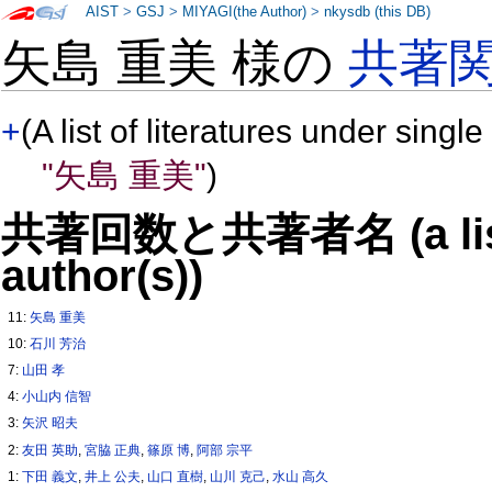
AIST
>
GSJ
>
MIYAGI(the Author)
>
nkysdb (this DB)
矢島 重美 様の
共著
+
(A list of literatures under single
"矢島 重美"
)
共著回数と共著者名 (a list o
author(s))
11:
矢島 重美
10:
石川 芳治
7:
山田 孝
4:
小山内 信智
3:
矢沢 昭夫
2:
友田 英助
,
宮脇 正典
,
篠原 博
,
阿部 宗平
1:
下田 義文
,
井上 公夫
,
山口 直樹
,
山川 克己
,
水山 高久