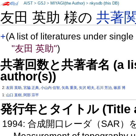
AIST
>
GSJ
>
MIYAGI(the Author)
>
nkysdb (this DB)
友田 英助 様の
共著
+
(A list of literatures under single
"友田 英助"
)
共著回数と共著者名 (a list o
author(s))
2:
友田 英助
,
宮脇 正典
,
小山内 信智
,
矢島 重美
,
矢沢 昭夫
,
石川 芳治
,
篠原 博
1:
山口 直樹
,
阿部 宗平
発行年とタイトル (Title and 
1994: 合成開口レーダ（SA
Measurement of topography us