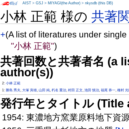
AIST
>
GSJ
>
MIYAGI(the Author)
>
nkysdb (this DB)
小林 正範 様の
共著
+
(A list of literatures under single
"小林 正範"
)
共著回数と共著者名 (a list o
author(s))
2:
小林 正範
1:
勝島 秀夫
,
大塚 寅雄
,
山田 純
,
朽名 重治
,
村田 正文
,
池田 慎治
,
福尾 券一
,
種村 
発行年とタイトル (Title and 
1954: 東濃地方窯業原料地下