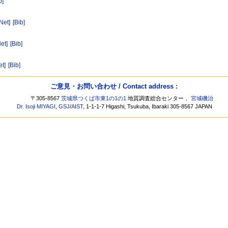
b]
Net]
[Bib]
et]
[Bib]
et]
[Bib]
ご意見・お問い合わせ / Contact address :
〒305-8567
茨城県つくば市東1の1の1
地質調査総合センター，
宮城磯治
Dr. Isoji MIYAGI
,
GSJ
/
AIST
, 1-1-1-7 Higashi, Tsukuba, Ibaraki 305-8567 JAPAN