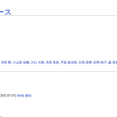
ース
,
寺田 剛
,
小山田 佑輔
,
川口 大朗
,
市原 美恵
,
平舘 俊太郎
,
日髙 裕華
,
杉岡 裕子
,
森 英
a (SVC47 07)
[Net]
[Bib]