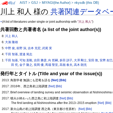
AIST
>
GSJ
>
MIYAGI(the Author)
>
nkysdb (this DB)
川上 和人 様の
共著関連データベ
+
(A list of literatures under single or joint authorship with
"川上 和人"
)
共著回数と共著者名 (a list of the joint author(s))
8:
川上 和人
6:
大湊 隆雄
5:
中野 俊
,
前野 深
,
吉本 充宏
,
武尾 実
4:
千田 智基
,
渡邉 篤志
1:
千田 知基
,
可知 直毅
,
吉田 勝彦
,
向 哲嗣
,
多田 訓子
,
大澤 剛士
,
安田 敦
,
安齊 友巳
田 究
,
金子 隆之
,
長岡 優
,
馬場 聖至
,
高嶺 春夫
,
高木 朗充
発行年とタイトル (Title and year of the issue(s))
2013: 鳥類学者 無謀にも恐竜を語る
[Net]
[Bib]
2017: 2016年、西之島初上陸調査
[Net]
[Bib]
2017: Brief overview of landing survey and seisimic observation at Nishinoshim
2017: 噴火が終わった西之島に初上陸調査
[Net]
[Bib]
The first landing at Nishinoshima after the 2013–2015 eruption
[Net]
[Bib]
2017: 新火山島の初上陸調査 西之島（東京都小笠原村）
[Net]
[Bib]