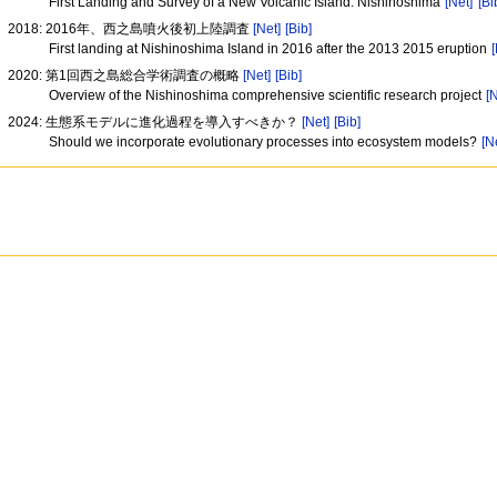
First Landing and Survey of a New Volcanic Island: Nishinoshima
[Net]
[Bi
2018: 2016年、西之島噴火後初上陸調査
[Net]
[Bib]
First landing at Nishinoshima Island in 2016 after the 2013 2015 eruption
[
2020: 第1回西之島総合学術調査の概略
[Net]
[Bib]
Overview of the Nishinoshima comprehensive scientific research project
[N
2024: 生態系モデルに進化過程を導入すべきか？
[Net]
[Bib]
Should we incorporate evolutionary processes into ecosystem models?
[N