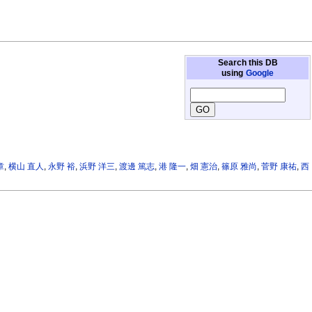
Search this DB
using
Google
章
,
横山 直人
,
永野 裕
,
浜野 洋三
,
渡邊 篤志
,
港 隆一
,
畑 憲治
,
篠原 雅尚
,
菅野 康祐
,
西