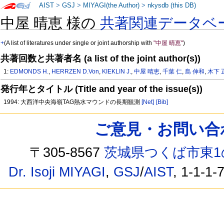
AIST
>
GSJ
>
MIYAGI(the Author)
>
nkysdb (this DB)
中屋 晴恵 様の
共著関連データベ
+
(A list of literatures under single or joint authorship with
"中屋 晴恵"
)
共著回数と共著者名 (a list of the joint author(s))
1:
EDMONDS H.
,
HERRZEN D.Von
,
KIEKLIN J.
,
中屋 晴恵
,
千葉 仁
,
島 伸和
,
木下 
発行年とタイトル (Title and year of the issue(s))
1994: 大西洋中央海嶺TAG熱水マウンドの長期観測
[Net]
[Bib]
ご意見・お問い合わせ /
〒305-8567
茨城県つくば市東1
Dr. Isoji MIYAGI
,
GSJ
/
AIST
, 1-1-1-