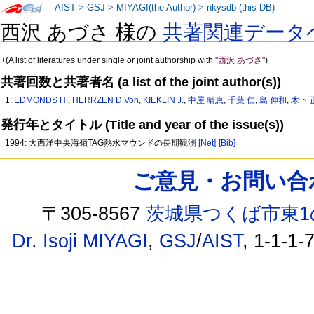
AIST
>
GSJ
>
MIYAGI(the Author)
>
nkysdb (this DB)
西沢 あづさ 様の
共著関連データ
+
(A list of literatures under single or joint authorship with
"西沢 あづさ"
)
共著回数と共著者名 (a list of the joint author(s))
1:
EDMONDS H.
,
HERRZEN D.Von
,
KIEKLIN J.
,
中屋 晴恵
,
千葉 仁
,
島 伸和
,
木下 
発行年とタイトル (Title and year of the issue(s))
1994: 大西洋中央海嶺TAG熱水マウンドの長期観測
[Net]
[Bib]
ご意見・お問い合わせ /
〒305-8567
茨城県つくば市東1
Dr. Isoji MIYAGI
,
GSJ
/
AIST
, 1-1-1-