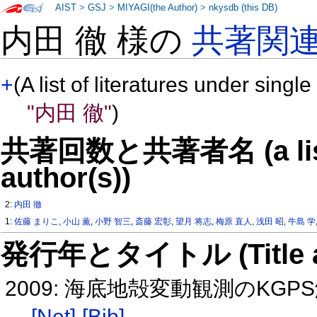
AIST
>
GSJ
>
MIYAGI(the Author)
>
nkysdb (this DB)
内田 徹 様の
共著関
+
(A list of literatures under single
"内田 徹"
)
共著回数と共著者名 (a list o
author(s))
2:
内田 徹
1:
佐藤 まりこ
,
小山 薫
,
小野 智三
,
斎藤 宏彰
,
望月 将志
,
梅原 直人
,
浅田 昭
,
牛島 学
発行年とタイトル (Title and 
2009: 海底地殻変動観測のK
[Net]
[Bib]