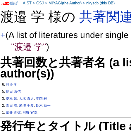
AIST
>
GSJ
>
MIYAGI(the Author)
>
nkysdb (this DB)
渡邉 学 様の
共著関
+
(A list of literatures under single
"渡邉 学"
)
共著回数と共著者名 (a list o
author(s))
6:
渡邉 学
5:
島田 政信
3:
夏秋 嶺
,
大木 真人
,
本岡 毅
2:
園田 潤
,
米澤 千夏
,
鈴木 新一
1:
富井 直弥
,
河野 宜幸
発行年とタイトル (Title and 