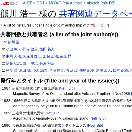
AIST
>
GSJ
>
MIYAGI(the Author)
>
nkysdb (this DB)
熊川 浩一 様の
共著関連データベ
+
(A list of literatures under single or joint authorship with
"熊川 浩一"
)
共著回数と共著者名 (a list of the joint author(s))
19:
熊川 浩一
9:
小山 薫
,
小野寺 健英
,
植田 義夫
3:
中川 久穂
,
久保田 隆二
,
加藤 正治
,
笹原 昇
2:
伊藤 弘志
,
西下 厚志
,
長屋 好治
1:
井筒 潤
,
原田 誠
,
小沢 誠志
,
斉藤 昭則
,
春日 茂
,
朝尾 紀幸
,
木場 辰人
,
松本 正純
,
発行年とタイトル (Title and year of the issue(s))
1987: 伊豆大島噴火に伴う磁気測量
[Net]
[Bib]
Magnetic Survey of Izu Oshima Island after Volcanic Eruption in Nov.1986
1988: 1986年伊豆大島噴火後の航空磁気測量成果とその地球電磁気学的考察；
Aeromagnetic Surveys on Izu Oshima Island after Volcanic Eruption in No
1989: 三宅島の地磁気異常
[Net]
[Bib]
Acromagnetic Anomaly over Miyakesima Island
[Net]
[Bib]
1990: 大東海嶺周辺の海山の磁気異常とテクトニクス
[Net]
[Bib]
Geomagnetic Anomalies of the Seamounts Near the Daito Ridge and Their 