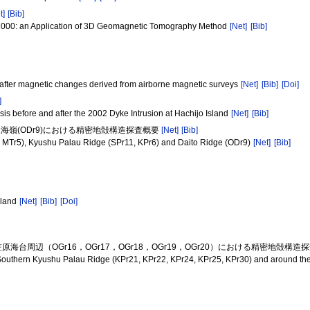
t]
[Bib]
n 2000: an Application of 3D Geomagnetic Tomography Method
[Net]
[Bib]
reafter magnetic changes derived from airborne magnetic surveys
[Net]
[Bib]
[Doi]
]
is before and after the 2002 Dyke Intrusion at Hachijo Island
[Net]
[Bib]
び大東海嶺(ODr9)における精密地殻構造探査概要
[Net]
[Bib]
7, MTr5), Kyushu Palau Ridge (SPr11, KPr6) and Daito Ridge (ODr9)
[Net]
[Bib]
sland
[Net]
[Bib]
[Doi]
び小笠原海台周辺（OGr16，OGr17，OGr18，OGr19，OGr20）における精密地殻構
the Southern Kyushu Palau Ridge (KPr21, KPr22, KPr24, KPr25, KPr30) and around