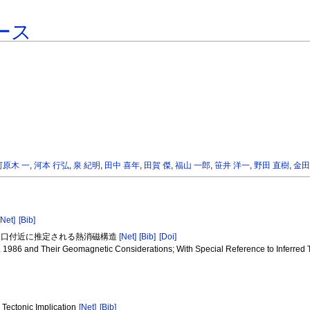
ース
河原木 一
,
河本 行弘
,
泉 紀明
,
田中 喜年
,
田賀 傑
,
福山 一郎
,
笹井 洋一
,
野田 直樹
,
金田
[Net]
[Bib]
B火口付近に推定される熱消磁構造
[Net]
[Bib]
[Doi]
v. 1986 and Their Geomagnetic Considerations; With Special Reference to Inferred
Tectonic Implication
[Net]
[Bib]