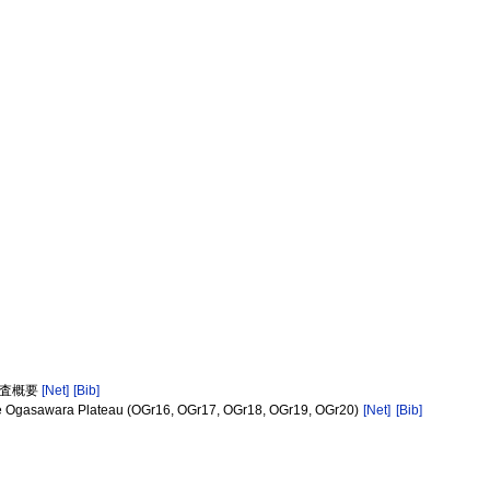
造探査概要
[Net]
[Bib]
 the Ogasawara Plateau (OGr16, OGr17, OGr18, OGr19, OGr20)
[Net]
[Bib]