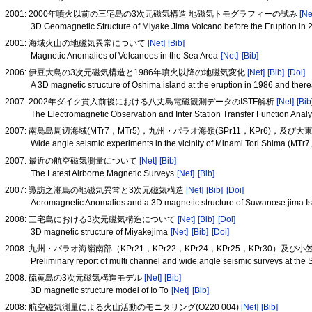
2001: 2000年噴火以前の三宅島の3次元磁気構造 地磁気トモグラフィーの試み
[Ne
3D Geomagnetic Structure of Miyake Jima Volcano before the Eruption i
2001: 海域火山の地磁気異常について
[Net]
[Bib]
Magnetic Anomalies of Volcanoes in the Sea Area
[Net]
[Bib]
2006: 伊豆大島の3次元磁気構造と1986年噴火以降の地磁気変化
[Net]
[Bib]
[Doi]
A 3D magnetic structure of Oshima island at the eruption in 1986 and the
2007: 2002年ダイク貫入前後における八丈島電磁観測データのISTF解析
[Net]
[Bib
The Electromagnetic Observation and Inter Station Transfer Function Analys
2007: 南鳥島周辺海域(MTr7，MTr5)，九州・パラオ海嶺(SPr11，KPr6)，及
Wide angle seismic experiments in the vicinity of Minami Tori Shima (MTr
2007: 最近の航空磁気測量について
[Net]
[Bib]
The Latest Airborne Magnetic Surveys
[Net]
[Bib]
2007: 諏訪之瀬島の地磁気異常と3次元磁気構造
[Net]
[Bib]
[Doi]
Aeromagnetic Anomalies and a 3D magnetic structure of Suwanose jima I
2008: 三宅島における3次元磁気構造について
[Net]
[Bib]
[Doi]
3D magnetic structure of Miyakejima
[Net]
[Bib]
[Doi]
2008: 九州・パラオ海嶺南部（KPr21，KPr22，KPr24，KPr25，KPr30）及
Preliminary report of multi channel and wide angle seismic surveys at 
2008: 硫黄島の3次元磁気構造モデル
[Net]
[Bib]
3D magnetic structure model of Io To
[Net]
[Bib]
2008: 航空磁気測量による火山活動のモニタリング(O220 004)
[Net]
[Bib]