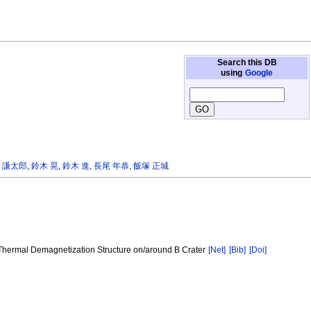
Search this DB
using
Google
 謙太郎
,
鈴木 晃
,
鈴木 進
,
長尾 年恭
,
飯塚 正城
 Thermal Demagnetization Structure on/around B Crater
[Net]
[Bib]
[Doi]