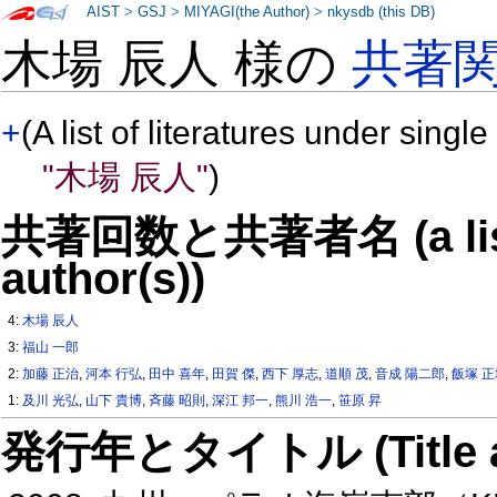
AIST
>
GSJ
>
MIYAGI(the Author)
>
nkysdb (this DB)
木場 辰人 様の
共著
+
(A list of literatures under single
"木場 辰人"
)
共著回数と共著者名 (a list o
author(s))
4:
木場 辰人
3:
福山 一郎
2:
加藤 正治
,
河本 行弘
,
田中 喜年
,
田賀 傑
,
西下 厚志
,
道順 茂
,
音成 陽二郎
,
飯塚 
1:
及川 光弘
,
山下 貴博
,
斉藤 昭則
,
深江 邦一
,
熊川 浩一
,
笹原 昇
発行年とタイトル (Title and 