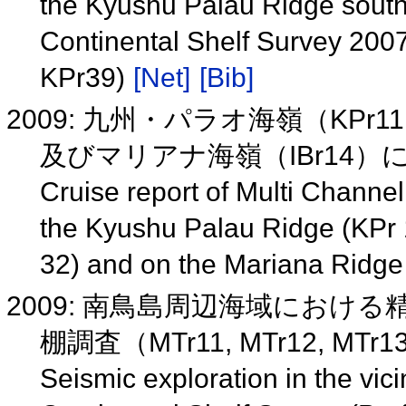
the Kyushu Palau Ridge south 
Continental Shelf Survey 2007
KPr39)
[Net]
[Bib]
2009: 九州・パラオ海嶺（KPr11, KPr
及びマリアナ海嶺（IBr14
Cruise report of Multi Channe
the Kyushu Palau Ridge (KPr 1
32) and on the Mariana Ridge
2009: 南鳥島周辺海域における
棚調査（MTr11, MTr12, MTr1
Seismic exploration in the vic