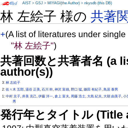
AIST
>
GSJ
>
MIYAGI(the Author)
>
nkysdb (this DB)
林 左絵子 様の
共著
+
(A list of literatures under single
"林 左絵子"
)
共著回数と共著者名 (a list o
author(s))
3:
林 左絵子
2:
佐々木 五郎
,
湯谷 正美
,
石川 幹
,
神沢 富雄
,
野口 猛
,
鎌田 有紀子
,
鳥居 泰男
1:
中村 京子
,
井美 克己
,
伊藤 洋一
,
倉上 富夫
,
周藤 浩士
,
大島 紀夫
,
大朝 由美子
,
小
秀
発行年とタイトル (Title and 