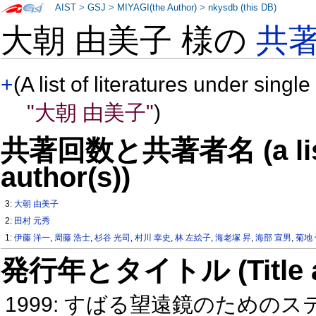
AIST
>
GSJ
>
MIYAGI(the Author)
>
nkysdb (this DB)
大朝 由美子 様の
共
+
(A list of literatures under single
"大朝 由美子"
)
共著回数と共著者名 (a list o
author(s))
3:
大朝 由美子
2:
田村 元秀
1:
伊藤 洋一
,
周藤 浩士
,
杉谷 光司
,
村川 幸史
,
林 左絵子
,
海老塚 昇
,
海部 宣男
,
菊地
発行年とタイトル (Title and 
1999: すばる望遠鏡のための