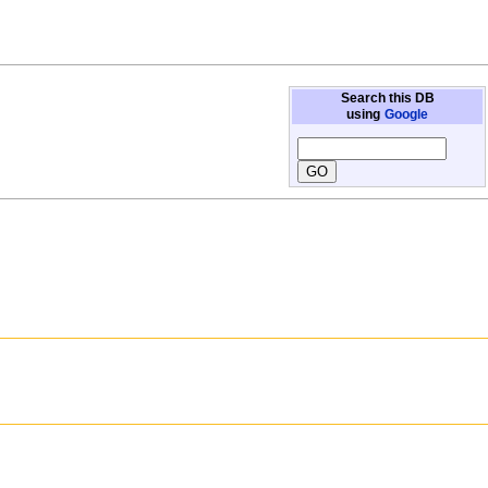
Search this DB
using
Google