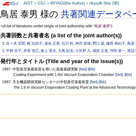
AIST
>
GSJ
>
MIYAGI(the Author)
>
nkysdb (this DB)
鳥居 泰男 様の
共著関連データベ
+
(A list of literatures under single or joint authorship with
"鳥居 泰男"
)
共著回数と共著者名 (a list of the joint author(s))
2:
佐々木 五郎
,
林 左絵子
,
湯谷 正美
,
石川 幹
,
神沢 富雄
,
野口 猛
,
鎌田 有紀子
,
鳥居
1:
中村 京子
,
井美 克己
,
倉上 富夫
,
大島 紀夫
,
小矢野 久
,
成田 正直
,
沖田 喜一
,
渡辺
発行年とタイトル (Title and year of the issue(s))
1997: 中型真空蒸着装置を用いた蒸着基礎実験
[Net]
[Bib]
Coating Experiment with 1.6m Vaccum Evaporation Chamber
[Net]
[Bib]
1997: 天文機器開発実験センターの中型真空蒸着装置
[Net]
[Bib]
The 1.6 m Vacuum Evaporation Coating Plant at the Advanced Technolog