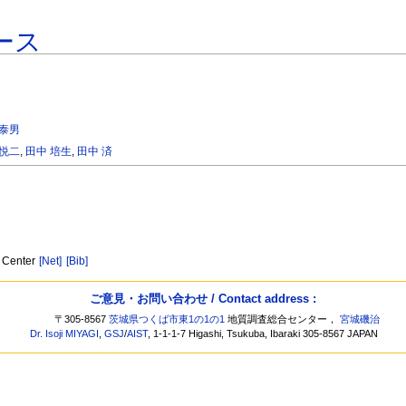
ース
 泰男
 悦二
,
田中 培生
,
田中 済
y Center
[Net]
[Bib]
ご意見・お問い合わせ / Contact address :
〒305-8567
茨城県つくば市東1の1の1
地質調査総合センター，
宮城磯治
Dr. Isoji MIYAGI
,
GSJ
/
AIST
, 1-1-1-7 Higashi, Tsukuba, Ibaraki 305-8567 JAPAN