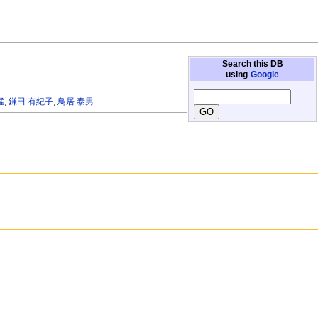
Search this DB
using
Google
猛
,
鎌田 有紀子
,
鳥居 泰男