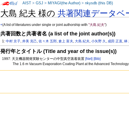
AIST
>
GSJ
>
MIYAGI(the Author)
>
nkysdb (this DB)
大島 紀夫 様の
共著関連データベ
+
(A list of literatures under single or joint authorship with
"大島 紀夫"
)
共著回数と共著者名 (a list of the joint author(s))
1:
中村 京子
,
井美 克己
,
佐々木 五郎
,
倉上 富夫
,
大島 紀夫
,
小矢野 久
,
成田 正直
,
林
発行年とタイトル (Title and year of the issue(s))
1997: 天文機器開発実験センターの中型真空蒸着装置
[Net]
[Bib]
The 1.6 m Vacuum Evaporation Coating Plant at the Advanced Technolog