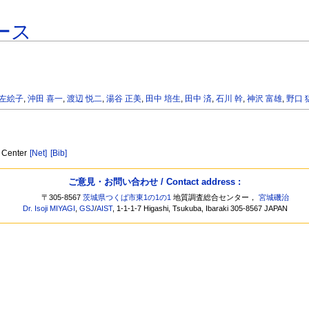
ース
 左絵子
,
沖田 喜一
,
渡辺 悦二
,
湯谷 正美
,
田中 培生
,
田中 済
,
石川 幹
,
神沢 富雄
,
野口 
y Center
[Net]
[Bib]
ご意見・お問い合わせ / Contact address :
〒305-8567
茨城県つくば市東1の1の1
地質調査総合センター，
宮城磯治
Dr. Isoji MIYAGI
,
GSJ
/
AIST
, 1-1-1-7 Higashi, Tsukuba, Ibaraki 305-8567 JAPAN