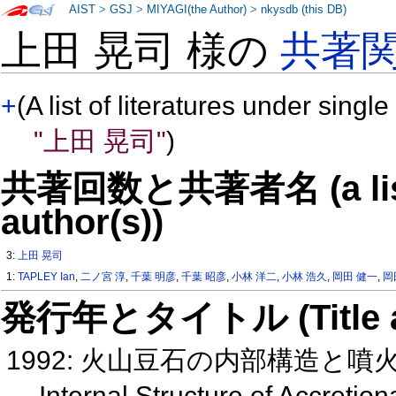
AIST
>
GSJ
>
MIYAGI(the Author)
>
nkysdb (this DB)
上田 晃司 様の
共著
+
(A list of literatures under single
"上田 晃司"
)
共著回数と共著者名 (a list o
author(s))
3:
上田 晃司
1:
TAPLEY Ian
,
二ノ宮 淳
,
千葉 明彦
,
千葉 昭彦
,
小林 洋二
,
小林 浩久
,
岡田 健一
,
岡
発行年とタイトル (Title and 
1992: 火山豆石の内部構造と
Internal Structure of Accretion