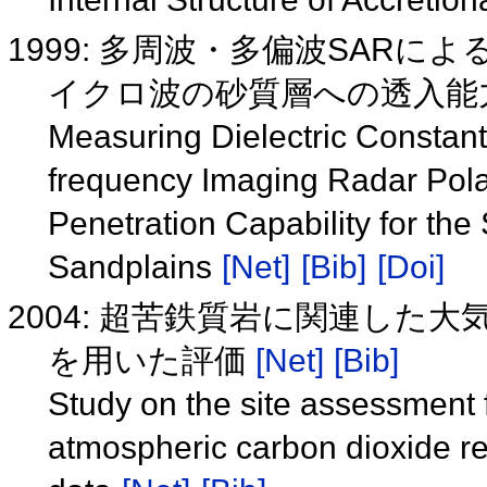
1999: 多周波・多偏波SAR
イクロ波の砂質層への透入能
Measuring Dielectric Constan
frequency Imaging Radar Pola
Penetration Capability for th
Sandplains
[Net]
[Bib]
[Doi]
2004: 超苦鉄質岩に関連した大
を用いた評価
[Net]
[Bib]
Study on the site assessment f
atmospheric carbon dioxide re