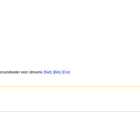
 groundwater vein streams
[Net]
[Bib]
[Doi]