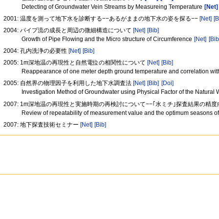
Detecting of Groundwater Vein Streams by Measureing Temperature
[Net]
2001: 温度を測って地下水を診断する−−あるがままの地下水の姿を探る−−
[Net]
[B
2004: パイプ流の成長と周辺の微細構造について
[Net]
[Bib]
Growth of Pipe Flowing and the Micro structure of Circumference
[Net]
[Bib
2004: 孔内洗浄の必要性
[Net]
[Bib]
2005: 1m深地温の再現性と自然電位の相関性について
[Net]
[Bib]
Reappearance of one meter depth ground temperature and correlation with
2005: 自然界の物理因子を利用した地下水調査法
[Net]
[Bib]
[Doi]
Investigation Method of Groundwater using Physical Factor of the Natural
2007: 1m深地温の再現性と実施時期の再検討について−−｢水ミチ｣探査結果の精
Review of repeatability of measurement value and the optimum seasons of
2007: 地下探査技術セミナー
[Net]
[Bib]