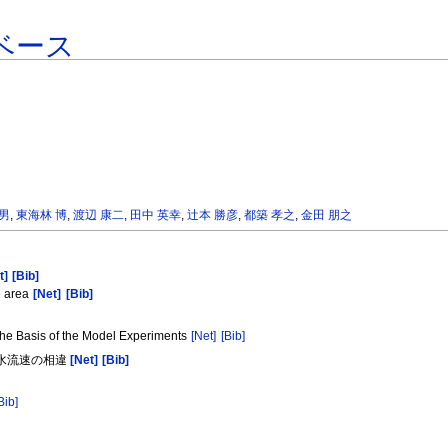
ベース
六男
,
東海林 博
,
渡辺 康二
,
田中 英幸
,
辻本 勝彦
,
都築 孝之
,
金田 朋之
t]
[Bib]
de area
[Net]
[Bib]
 the Basis of the Model Experiments
[Net]
[Bib]
下水流速の相違
[Net]
[Bib]
Bib]