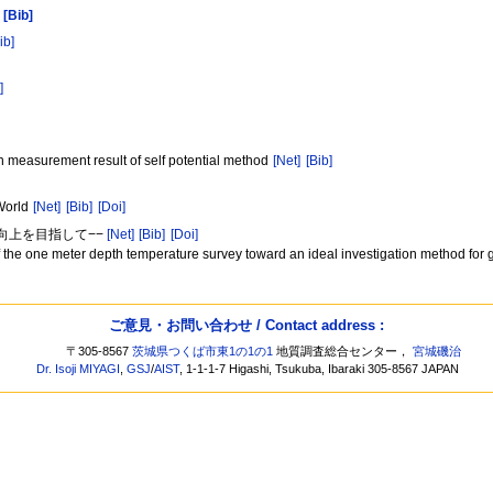
[Bib]
ib]
]
 measurement result of self potential method
[Net]
[Bib]
 World
[Net]
[Bib]
[Doi]
度向上を目指して−−
[Net]
[Bib]
[Doi]
 the one meter depth temperature survey toward an ideal investigation method for
ご意見・お問い合わせ / Contact address :
〒305-8567
茨城県つくば市東1の1の1
地質調査総合センター，
宮城磯治
Dr. Isoji MIYAGI
,
GSJ
/
AIST
, 1-1-1-7 Higashi, Tsukuba, Ibaraki 305-8567 JAPAN