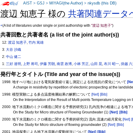
AIST
>
GSJ
>
MIYAGI(the Author)
>
nkysdb (this DB)
渡辺 知恵子 様の
共著関連データ
+
(A list of literatures under single or joint authorship with
"渡辺 知恵子"
)
共著回数と共著者名 (a list of the joint author(s))
12:
渡辺 知恵子
,
竹内 篤雄
3:
大谷 沙織
2:
中山 健二
1:
三好 達明
,
上野 将司
,
伊藤 芳朗
,
南雲 政博
,
小林 芳正
,
山田 晃
,
布川 昭一
,
掛越 
発行年とタイトル (Title and year of the issue(s))
1998: 地すべり地における電気探査繰り返し測定による比抵抗の変化について
[Ne
A change in resistivity by repetition of electonic prospecting at the landsli
1998: 模型実験による多点温度検層結果の解釈について
[Net]
[Bib]
On the Interpretation of the Result of Multi points Temperature Logging on
2000: 地下水流動のミクロ構造に関する予察的研究(1) 孔内洗浄の相違による地
On the Study for Micro structure of Flowing Groundwater (1)
[Net]
[Bib]
2000: 地下水流動のミクロ構造に関する予察的研究(2) 流向.流速の経月変化
[Net]
[
On the Study for Micro structure of flowing groundwater (2)
[Net]
[Bib]
2001: 地温探査による地下水流脈の変動状況について
[Net]
[Bib]