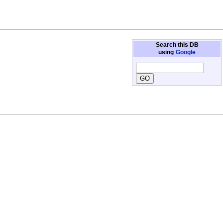
Search this DB
using
Google