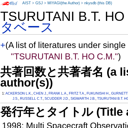
AIST
>
GSJ
>
MIYAGI(the Author)
>
nkysdb (this DB)
TSURUTANI B.T. H
タベース
+
(A list of literatures under single
"TSURUTANI B.T. HO C.M."
)
共著回数と共著者名 (a list o
author(s))
1:
ACKERSON L.K.
,
CHEN J.
,
FRANK L.A.
,
FRITZ T.A.
,
FUKUNISHI H.
,
GURNETT 
J.S.
,
RUSSELL C.T.
,
SCUDDER J.D.
,
SIGWARTH J.B.
,
TSURUTANI B.T. HO
発行年とタイトル (Title and 
1998: Multi Spacecraft Observat