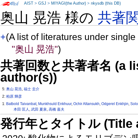
AIST
>
GSJ
>
MIYAGI(the Author)
>
nkysdb (this DB)
奥山 晃浩 様の
共著
+
(A list of literatures under single
"奥山 晃浩"
)
共著回数と共著者名 (a list o
author(s))
5:
奥山 晃浩
,
福士 圭介
2:
柏原 輝彦
1:
Batbold Taivanbat
,
Munkhsuld Enkhuur
,
Ochir Altansukh
,
Odgerel Enkhjin
,
Solo
本田 匡人
,
武田 夏泉
,
高橋 嘉夫
発行年とタイトル (Title and 