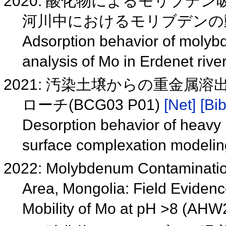
2020: 酸化物によるモリブ
河川中におけるモリブデンの動態解
Adsorption behavior of molybd
analysis of Mo in Erdenet riv
2021: 汚染土壌からの重金
ローチ(BCG03 P01)
[Net]
[Bib
Desorption behavior of heavy 
surface complexation model
2022: Molybdenum Contamination
Area, Mongolia: Field Evidenc
Mobility of Mo at pH >8 (AH