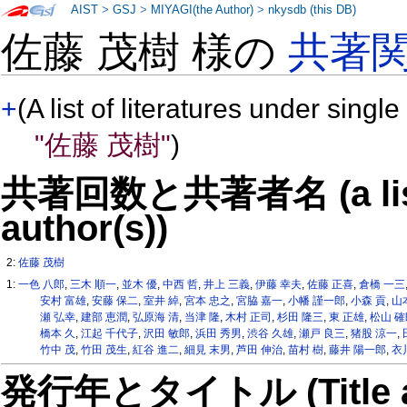
AIST
>
GSJ
>
MIYAGI(the Author)
>
nkysdb (this DB)
佐藤 茂樹 様の
共著
+
(A list of literatures under single
"佐藤 茂樹"
)
共著回数と共著者名 (a list o
author(s))
2:
佐藤 茂樹
1:
一色 八郎
,
三木 順一
,
並木 優
,
中西 哲
,
井上 三義
,
伊藤 幸夫
,
佐藤 正喜
,
倉橋 一三
安村 富雄
,
安藤 保二
,
室井 綽
,
宮本 忠之
,
宮脇 嘉一
,
小幡 謹一郎
,
小森 貢
,
山
瀬 弘幸
,
建部 恵潤
,
弘原海 清
,
当津 隆
,
木村 正司
,
杉田 隆三
,
東 正雄
,
松山 確
橋本 久
,
江起 千代子
,
沢田 敏郎
,
浜田 秀男
,
渋谷 久雄
,
瀬戸 良三
,
猪股 涼一
,
竹中 茂
,
竹田 茂生
,
紅谷 進二
,
細見 末男
,
芦田 伸治
,
苗村 樹
,
藤井 陽一郎
,
衣
発行年とタイトル (Title and 