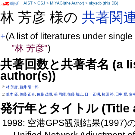
AIST
>
GSJ
>
MIYAGI(the Author)
>
nkysdb (this DB)
林 芳彦 様の
共著関
+
(A list of literatures under single
"林 芳彦"
)
共著回数と共著者名 (a list o
author(s))
2:
林 芳彦
,
藤井 陽一郎
1:
並木 優
,
佐藤 正喜
,
佐藤 茂樹
,
張 同耀
,
後藤 勝広
,
日下 正明
,
柿原 裕
,
田中 耀
,
畠
発行年とタイトル (Title and 
1998: 空港GPS観測結果(199
Unified Network Adjustment of