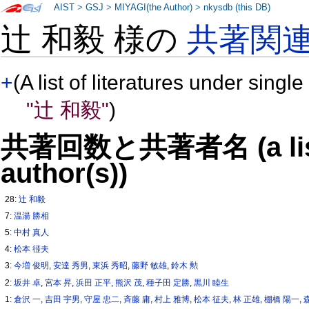
AIST
>
GSJ
>
MIYAGI(the Author)
>
nkysdb (this DB)
辻 和毅 様の
共著関
+
(A list of literatures under single
"辻 和毅"
)
共著回数と共著者名 (a list o
author(s))
28:
辻 和毅
7:
温湯 勝相
5:
中村 真人
4:
松本 徰夫
3:
今増 俊明
,
安達 秀男
,
東浜 秀昭
,
藤野 敏雄
,
鈴木 勲
2:
坂井 卓
,
宮本 昇
,
浜田 正平
,
熊沢 茂
,
種子田 定勝
,
黒川 睦生
1:
倉沢 一
,
吉田 宇男
,
守屋 忠二
,
斉藤 庸
,
村上 雅博
,
松本 征夫
,
林 正雄
,
棚橋 陽一
,