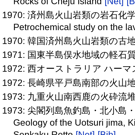
Rocks of Cheju Island
[Net]
[B
1970: 済州島火山岩類の岩石化
Petrochemical study on the la
1970: 韓国済州島火山岩類の
1971: 国東半島俣水地域の軽
1972: 西オーストラリア ハ
1972: 長崎県平戸島南部の火
1973: 九重火山南西鹿の火砕
1973: 尖閣列島魚釣島・北小
Geology of the Uotsuri jima, K
Senkaku Retto
[Net]
[Bib]