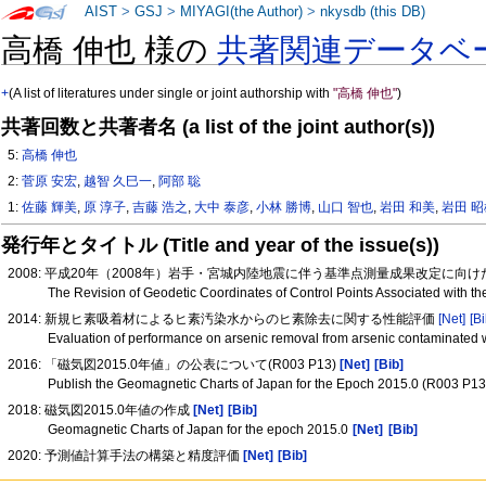
AIST
>
GSJ
>
MIYAGI(the Author)
>
nkysdb (this DB)
高橋 伸也 様の
共著関連データベ
+
(A list of literatures under single or joint authorship with
"高橋 伸也"
)
共著回数と共著者名 (a list of the joint author(s))
5:
高橋 伸也
2:
菅原 安宏
,
越智 久巳一
,
阿部 聡
1:
佐藤 輝美
,
原 淳子
,
吉藤 浩之
,
大中 泰彦
,
小林 勝博
,
山口 智也
,
岩田 和美
,
岩田 
発行年とタイトル (Title and year of the issue(s))
2008: 平成20年（2008年）岩手・宮城内陸地震に伴う基準点測量成果改定に向
The Revision of Geodetic Coordinates of Control Points Associated with t
2014: 新規ヒ素吸着材によるヒ素汚染水からのヒ素除去に関する性能評価
[Net]
[Bi
Evaluation of performance on arsenic removal from arsenic contaminated
2016: 「磁気図2015.0年値」の公表について(R003 P13)
[Net]
[Bib]
Publish the Geomagnetic Charts of Japan for the Epoch 2015.0 (R003 P1
2018: 磁気図2015.0年値の作成
[Net]
[Bib]
Geomagnetic Charts of Japan for the epoch 2015.0
[Net]
[Bib]
2020: 予測値計算手法の構築と精度評価
[Net]
[Bib]