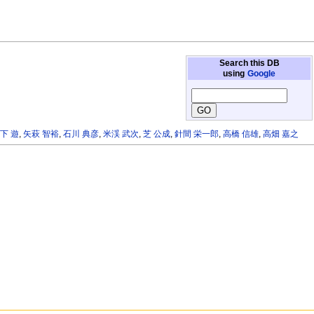
Search this DB
using
Google
下 遊
,
矢萩 智裕
,
石川 典彦
,
米渓 武次
,
芝 公成
,
針間 栄一郎
,
高橋 信雄
,
高畑 嘉之