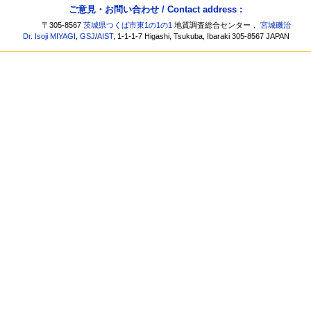
ご意見・お問い合わせ / Contact address :
〒305-8567
茨城県つくば市東1の1の1
地質調査総合センター，
宮城磯治
Dr. Isoji MIYAGI
,
GSJ
/
AIST
, 1-1-1-7 Higashi, Tsukuba, Ibaraki 305-8567 JAPAN