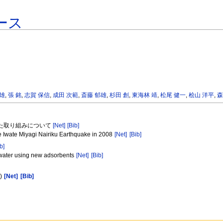
ース
昭雄
,
張 銘
,
志賀 保信
,
成田 次範
,
斎藤 郁雄
,
杉田 創
,
東海林 靖
,
松尾 健一
,
桧山 洋平
,
森
けた取り組みについて
[Net]
[Bib]
he Iwate Miyagi Nairiku Earthquake in 2008
[Net]
[Bib]
b]
 water using new adsorbents
[Net]
[Bib]
3)
[Net]
[Bib]