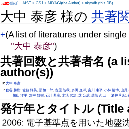
AIST
>
GSJ
>
MIYAGI(the Author)
>
nkysdb (this DB)
大中 泰彦 様の
共著
+
(A list of literatures under single
"大中 泰彦"
)
共著回数と共著者名 (a list o
author(s))
3:
大中 泰彦
1:
住谷 勝樹
,
佐藤 輝美
,
原 慎一郎
,
古屋 智秋
,
多田 直洋
,
宮川 康平
,
小林 勝博
,
山尾
檜山 洋平
,
畑中 雄樹
,
石川 典彦
,
米渓 武次
,
芝 公成
,
越智 久巳一
,
酒井 和紀
,
発行年とタイトル (Title and 
2006: 電子基準点を用いた地盤