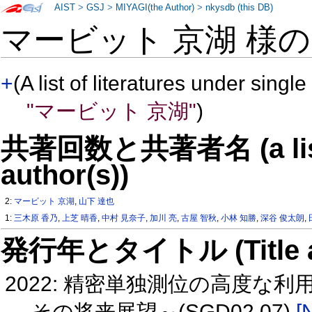
AIST
>
GSJ
>
MIYAGI(the Author)
>
nkysdb (this DB)
マービット 京湖 様
+
(A list of literatures under single
"マービット 京湖"
)
共著回数と共著者名 (a list o
author(s))
2:
マービット 京湖
,
山下 達也
1:
三木原 香乃
,
上芝 晴香
,
中村 見奈子
,
加川 亮
,
古屋 智秋
,
小林 知勝
,
深谷 俊太朗
,
発行年とタイトル (Title and 
2022: 精密単独測位の高度な利
その将来展望～(SGD02 07)
[