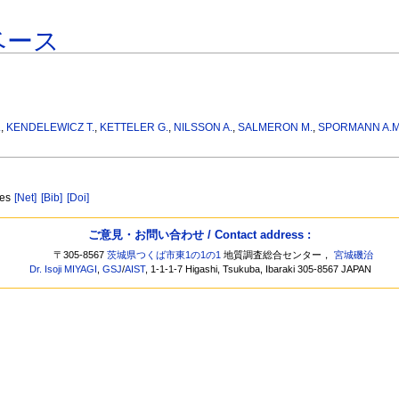
ベース
.
,
KENDELEWICZ T.
,
KETTELER G.
,
NILSSON A.
,
SALMERON M.
,
SPORMANN A.M
ces
[Net]
[Bib]
[Doi]
ご意見・お問い合わせ / Contact address :
〒305-8567
茨城県つくば市東1の1の1
地質調査総合センター，
宮城磯治
Dr. Isoji MIYAGI
,
GSJ
/
AIST
, 1-1-1-7 Higashi, Tsukuba, Ibaraki 305-8567 JAPAN