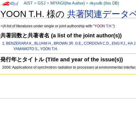
AIST
>
GSJ
>
MIYAGI(the Author)
>
nkysdb (this DB)
YOON T.H. 様の
共著関連データ
+
(A list of literatures under single or joint authorship with
"YOON T.H."
)
共著回数と共著者名 (a list of the joint author(s))
1:
BENZERARA K.
,
BLUHM H.
,
BROWN JR. G.E.
,
CORDOVA C.D.
,
ENG P.J.
,
HA J
YAMAMOTO S.
,
YOON T.H.
発行年とタイトル (Title and year of the issue(s))
2006: Applications of synchrotron radiation to processes at environmental interfa