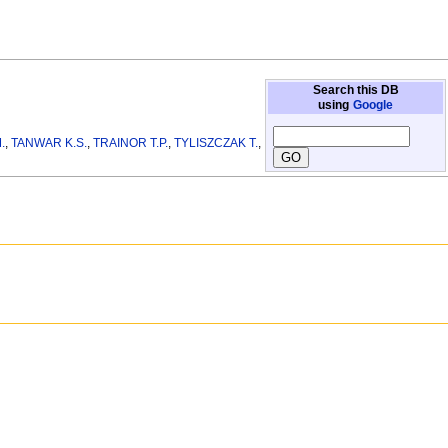
Search this DB
using
Google
.
,
TANWAR K.S.
,
TRAINOR T.P.
,
TYLISZCZAK T.
,