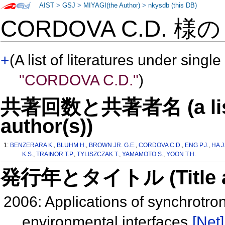
AIST
>
GSJ
>
MIYAGI(the Author)
>
nkysdb (this DB)
CORDOVA C.D. 様
+
(A list of literatures under single
"CORDOVA C.D."
)
共著回数と共著者名 (a list o
author(s))
1:
BENZERARA K.
,
BLUHM H.
,
BROWN JR. G.E.
,
CORDOVA C.D.
,
ENG P.J.
,
HA J
K.S.
,
TRAINOR T.P.
,
TYLISZCZAK T.
,
YAMAMOTO S.
,
YOON T.H.
発行年とタイトル (Title and 
2006: Applications of synchrotron
environmental interfaces
[Net]