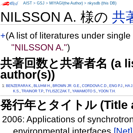
AIST
>
GSJ
>
MIYAGI(the Author)
>
nkysdb (this DB)
NILSSON A. 様の
共
+
(A list of literatures under single
"NILSSON A."
)
共著回数と共著者名 (a list o
author(s))
1:
BENZERARA K.
,
BLUHM H.
,
BROWN JR. G.E.
,
CORDOVA C.D.
,
ENG P.J.
,
HA J
K.S.
,
TRAINOR T.P.
,
TYLISZCZAK T.
,
YAMAMOTO S.
,
YOON T.H.
発行年とタイトル (Title and 
2006: Applications of synchrotron
environmental interfaces
[Net]