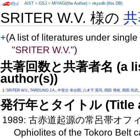
AIST
>
GSJ
>
MIYAGI(the Author)
>
nkysdb (this DB)
SRITER W.V. 様の
共
+
(A list of literatures under single
"SRITER W.V."
)
共著回数と共著者名 (a list o
author(s))
1:
SRITER W.V.
,
TARDUNO J.A.
,
中世古 幸次郎
,
八木下 晃司
,
岡田 博有
,
岡田 尚武
発行年とタイトル (Title and 
1989: 古赤道起源の常呂帯オ
Ophiolites of the Tokoro Belt