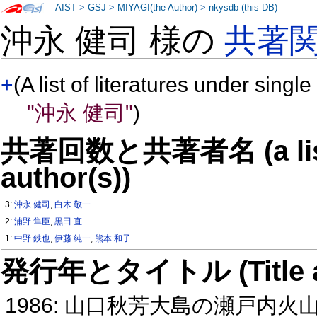
AIST
>
GSJ
>
MIYAGI(the Author)
>
nkysdb (this DB)
沖永 健司 様の
共著
+
(A list of literatures under single
"沖永 健司"
)
共著回数と共著者名 (a list o
author(s))
3:
沖永 健司
,
白木 敬一
2:
浦野 隼臣
,
黒田 直
1:
中野 鉄也
,
伊藤 純一
,
熊本 和子
発行年とタイトル (Title and 
1986: 山口秋芳大島の瀬戸内火