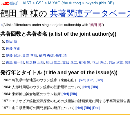
AIST
>
GSJ
>
MIYAGI(the Author)
>
nkysdb (this DB)
鶴田 博 様の
共著関連データベー
+
(A list of literatures under single or joint authorship with
"鶴田 博"
)
共著回数と共著者名 (a list of the joint author(s))
5:
鶴田 博
3:
佐藤 学而
2:
伊藤 賢治
,
奥野 孝晴
,
福岡 勇雄
,
菊地 清
1:
孤島 章一郎
,
杉之原 正暁
,
杉山 隆二
,
渡辺 晃二
,
稲積 惺
,
花田 克己
,
貝沼 次郎
,
関
発行年とタイトル (Title and year of the issue(s))
1962: 鳥取県中部地区のウラン鉱床（東郷鉱山）
[Net]
[Bib]
[Doi]
1964: 人形峠周辺のウラン鉱床の胚胎層準について
[Net]
[Bib]
1964: 東郷鉱山神倉地区のウラン鉱床
[Net]
[Bib]
1971: エチオピア鉱物資源探査のための技術協力計画策定に関する予察調査報告
1971: 山口県豊田町の関門層群の層序について
[Net]
[Bib]
[Doi]