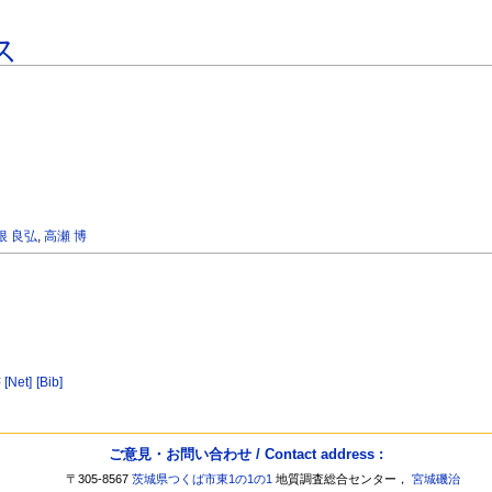
ス
根 良弘
,
高瀬 博
書
[Net]
[Bib]
ご意見・お問い合わせ / Contact address :
〒305-8567
茨城県つくば市東1の1の1
地質調査総合センター，
宮城磯治