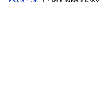
Dr. Isoji MIYAGI
,
GSJ
/
AIST
, 1-1-1-7 Higashi, Tsukuba, Ibaraki 305-8567 JAPAN