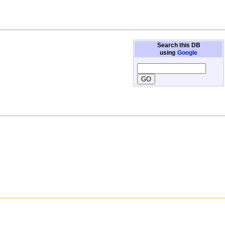
Search this DB
using
Google