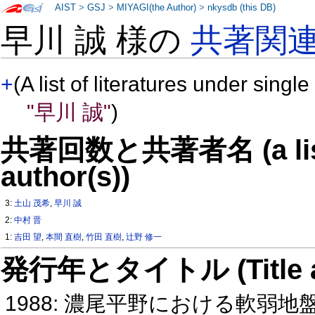
AIST
>
GSJ
>
MIYAGI(the Author)
>
nkysdb (this DB)
早川 誠 様の
共著関
+
(A list of literatures under single
"早川 誠"
)
共著回数と共著者名 (a list o
author(s))
3:
土山 茂希
,
早川 誠
2:
中村 晋
1:
吉田 望
,
本間 直樹
,
竹田 直樹
,
辻野 修一
発行年とタイトル (Title and 
1988: 濃尾平野における軟弱