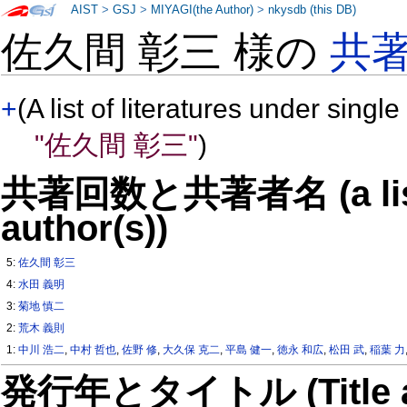
AIST
>
GSJ
>
MIYAGI(the Author)
>
nkysdb (this DB)
佐久間 彰三 様の
共
+
(A list of literatures under single
"佐久間 彰三"
)
共著回数と共著者名 (a list o
author(s))
5:
佐久間 彰三
4:
水田 義明
3:
菊地 慎二
2:
荒木 義則
1:
中川 浩二
,
中村 哲也
,
佐野 修
,
大久保 克二
,
平島 健一
,
徳永 和広
,
松田 武
,
稲葉 力
発行年とタイトル (Title and 