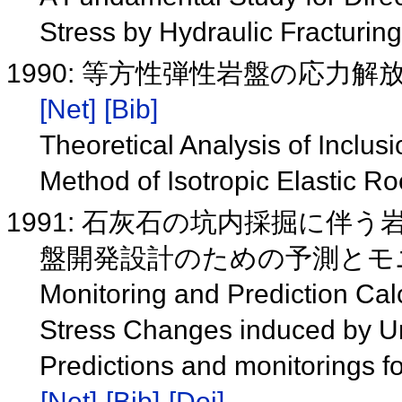
Stress by Hydraulic Fracturin
1990: 等方性弾性岩盤の応力
[Net]
[Bib]
Theoretical Analysis of Inclus
Method of Isotropic Elastic R
1991: 石灰石の坑内採掘に伴
盤開発設計のための予測とモ
Monitoring and Prediction Cal
Stress Changes induced by U
Predictions and monitorings f
[Net]
[Bib]
[Doi]