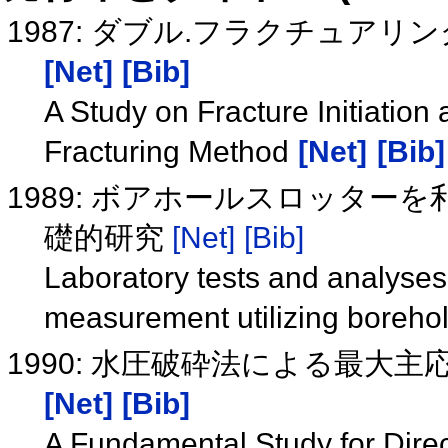
1987: ダブル.フラクチュア
[Net]
[Bib]
A Study on Fracture Initiatio
Fracturing Method
[Net]
[Bib]
1989: ボアホールスロッタ
礎的研究
[Net]
[Bib]
Laboratory tests and analyses 
measurement utilizing borehol
1990: 水圧破砕法による最大
[Net]
[Bib]
A Fundamental Study for Dire