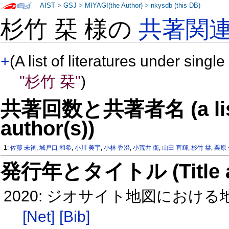
AIST
>
GSJ
>
MIYAGI(the Author)
>
nkysdb (this DB)
杉竹 栞 様の
共著関
+
(A list of literatures under single
"杉竹 栞"
)
共著回数と共著者名 (a list o
author(s))
1:
佐藤 未笛
,
城戸口 和希
,
小川 美宇
,
小林 香澄
,
小荒井 衛
,
山田 直輝
,
杉竹 栞
,
栗原
発行年とタイトル (Title and 
2020: ジオサイト地図における地
[Net]
[Bib]