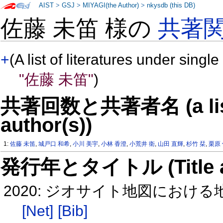
AIST
>
GSJ
>
MIYAGI(the Author)
>
nkysdb (this DB)
佐藤 未笛 様の
共著
+
(A list of literatures under single
"佐藤 未笛"
)
共著回数と共著者名 (a list o
author(s))
1:
佐藤 未笛
,
城戸口 和希
,
小川 美宇
,
小林 香澄
,
小荒井 衛
,
山田 直輝
,
杉竹 栞
,
栗原
発行年とタイトル (Title and 
2020: ジオサイト地図における地
[Net]
[Bib]