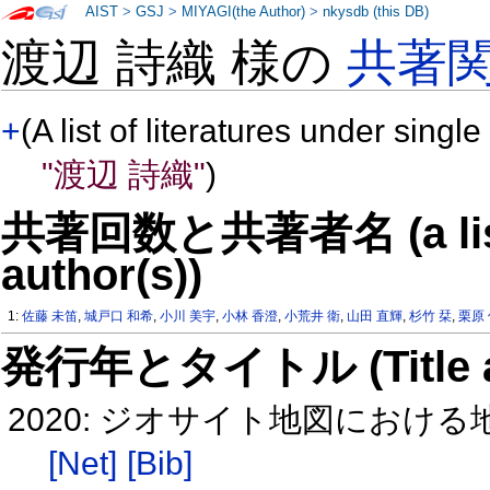
AIST
>
GSJ
>
MIYAGI(the Author)
>
nkysdb (this DB)
渡辺 詩織 様の
共著
+
(A list of literatures under single
"渡辺 詩織"
)
共著回数と共著者名 (a list o
author(s))
1:
佐藤 未笛
,
城戸口 和希
,
小川 美宇
,
小林 香澄
,
小荒井 衛
,
山田 直輝
,
杉竹 栞
,
栗原
発行年とタイトル (Title and 
2020: ジオサイト地図における地
[Net]
[Bib]